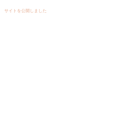
サイトを公開しました